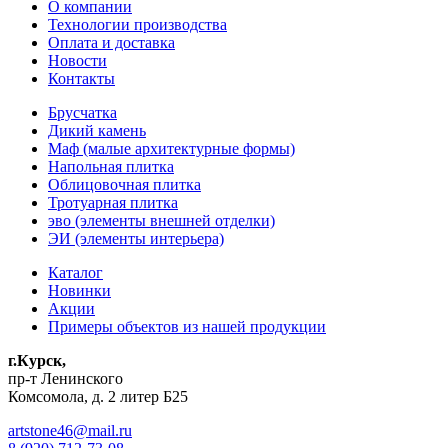
О компании
Технологии производства
Оплата и доставка
Новости
Контакты
Брусчатка
Дикий камень
Маф (малые архитектурные формы)
Напольная плитка
Облицовочная плитка
Тротуарная плитка
эво (элементы внешней отделки)
ЭИ (элементы интерьера)
Каталог
Новинки
Акции
Примеры объектов из нашей продукции
г.Курск,
пр-т Ленинского
Комсомола, д. 2 литер Б25
artstone46@mail.ru