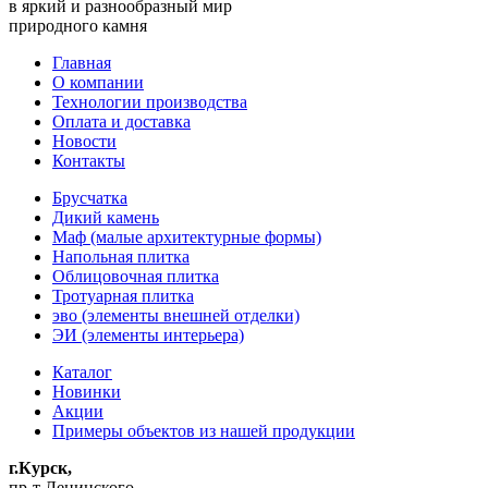
мир!
в яркий и разнообразный мир
природного камня
Главная
О компании
Технологии производства
Оплата и доставка
Новости
Контакты
Брусчатка
Дикий камень
Маф (малые архитектурные формы)
Напольная плитка
Облицовочная плитка
Тротуарная плитка
эво (элементы внешней отделки)
ЭИ (элементы интерьера)
Каталог
Новинки
Акции
Примеры объектов из нашей продукции
г.Курск,
пр-т Ленинского