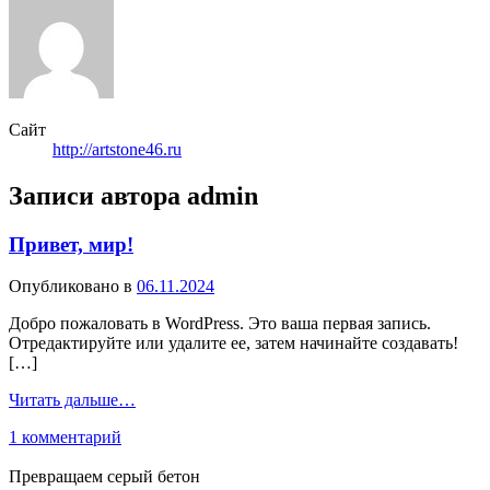
Сайт
http://artstone46.ru
Записи автора admin
Привет, мир!
Опубликовано в
06.11.2024
Добро пожаловать в WordPress. Это ваша первая запись.
Отредактируйте или удалите ее, затем начинайте создавать!
[…]
from
Читать дальше…
Привет,
к
1 комментарий
мир!
записи
Привет,
Превращаем серый бетон